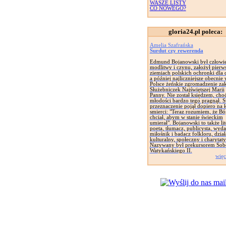
WASZE LISTY
CO NOWEGO?
gloria24.pl poleca:
Amelia Szafrańska
Surdut czy rewerenda
Edmund Bojanowski był człowi
modlitwy i czynu, założył pierw
ziemiach polskich ochronki dla d
a później najliczniejsze obecnie
Polsce żeńskie zgromadzenie za
Służebniczek Najświętszej Marii
Panny. Nie został księdzem, cho
młodości bardzo tego pragnął. 
przeznaczenie pojął dopiero na 
smierci: "Teraz rozumiem, że Bó
chciał, abym w stanie świeckim
umierał". Bojanowski to także lit
poeta, tłumacz, publicysta, wyd
miłośnik i badacz folkloru, dział
kulturalny, społeczny i charytat
Nazywany był prekursorem Sob
Watykańskiego II.
więc