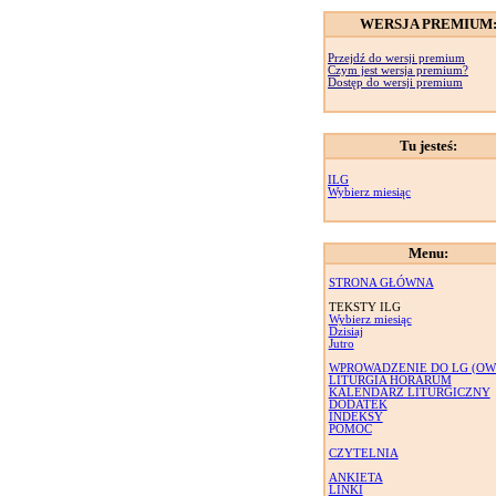
WERSJA PREMIUM
Przejdź do wersji premium
Czym jest wersja premium?
Dostęp do wersji premium
Tu jesteś:
ILG
Wybierz miesiąc
Menu:
STRONA GŁÓWNA
TEKSTY ILG
Wybierz miesiąc
Dzisiaj
Jutro
WPROWADZENIE DO LG (OW
LITURGIA HORARUM
KALENDARZ LITURGICZNY
DODATEK
INDEKSY
POMOC
CZYTELNIA
ANKIETA
LINKI