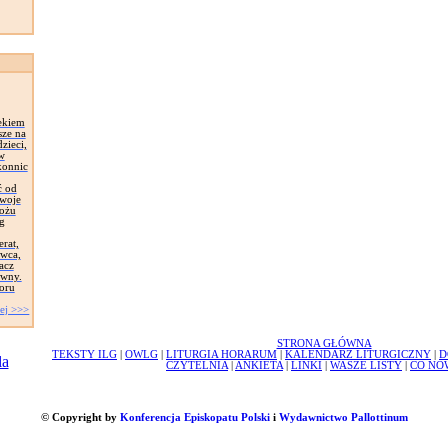
ekiem
sze na
zieci,
 w
konnic
ć od
Swoje
łożu
g
erat,
awca,
acz
ywny.
oru
ej >>>
STRONA GŁÓWNA
TEKSTY ILG
|
OWLG
|
LITURGIA HORARUM
|
KALENDARZ LITURGICZNY
|
D
CZYTELNIA
|
ANKIETA
|
LINKI
|
WASZE LISTY
|
CO NO
© Copyright by
Konferencja Episkopatu Polski
i
Wydawnictwo Pallottinum