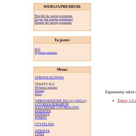
WERSJA PREMIUM:
Przejdź do wersji premium
Czym jest wersja premium?
Dostęp do wersji premium
Tu jesteś:
ILG
Wybierz miesiąc
Menu:
STRONA GŁÓWNA
TEKSTY ILG
Wybierz miesiąc
Dzisiaj
Zapraszamy także 
Jutro
Teksty LG 
WPROWADZENIE DO LG (OWLG)
LITURGIA HORARUM
KALENDARZ LITURGICZNY
DODATEK
INDEKSY
POMOC
CZYTELNIA
ANKIETA
LINKI