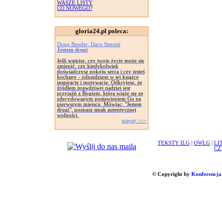
WASZE LISTY
CO NOWEGO?
gloria24.pl poleca:
Doug Bender, Dave Sterrett
Jestem drugi
Jeśli wątpisz, czy twoje życie może się
zmienić, czy kiedykolwiek
doświadczysz pokoju serca i czy jesteś
kochany - odnajdziesz w tej książce
inspirację i motywację. Odkryjesz, że
źródłem prawdziwej nadziei jest
przyjaźń z Bogiem, która wiąże się ze
zdecydowanym postawieniem Go na
pierwszym miejscu. Mówiąc: "Jestem
drugi", poznasz smak autentycznej
wolności.
więcej >>>
TEKSTY ILG
|
OWLG
|
LI
CZ
© Copyright by
Konferencja 