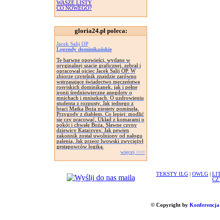
WASZE LISTY
CO NOWEGO?
gloria24.pl poleca:
Jacek Salij OP
Legendy dominikańskie
Te barwne opowieści, wydane w
oryginalnej szacie graficznej, zebrał i
opracował ojciec Jacek Salij OP. W
zbiorze czytelnik znajdzie zarówno
wstrząsające świadectwo męczeństwa
rosyjskich dominikanek, jak i pełne
ironii średniowieczne anegdoty o
mnichach i mniszkach. O uzdrowieniu
studenta z rozpusty, Jak jednego z
braci Matka Boża niestety pominęła,
Przygody z diabłem, Co lepiej: modlić
się czy pracować, Układ z komarami o
pokój i chwałę Bożą, Sławne czyny
dziewicy Katarzyny, Jak pewien
zakonnik został uwolniony od nałogu
palenia, Jak przeor lwowski zwyciężył
gestapowców logiką.
więcej >>>
TEKSTY ILG
|
OWLG
|
LI
CZ
© Copyright by
Konferencja 