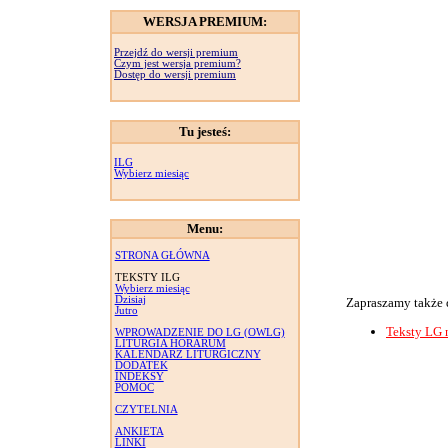
WERSJA PREMIUM:
Przejdź do wersji premium
Czym jest wersja premium?
Dostęp do wersji premium
Tu jesteś:
ILG
Wybierz miesiąc
Menu:
STRONA GŁÓWNA
TEKSTY ILG
Wybierz miesiąc
Dzisiaj
Zapraszamy także 
Jutro
Teksty LG 
WPROWADZENIE DO LG (OWLG)
LITURGIA HORARUM
KALENDARZ LITURGICZNY
DODATEK
INDEKSY
POMOC
CZYTELNIA
ANKIETA
LINKI