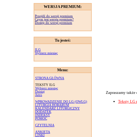
WERSJA PREMIUM:
Przejdź do wersji premium
Czym jest wersja premium?
Dostęp do wersji premium
Tu jesteś:
ILG
Wybierz miesiąc
Menu:
STRONA GŁÓWNA
TEKSTY ILG
Wybierz miesiąc
Dzisiaj
Zapraszamy także 
Jutro
Teksty LG 
WPROWADZENIE DO LG (OWLG)
LITURGIA HORARUM
KALENDARZ LITURGICZNY
DODATEK
INDEKSY
POMOC
CZYTELNIA
ANKIETA
LINKI