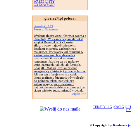
WASZE LISTY
CO NOWEGO?
gloria24.pl poleca:
Benedykt XVI
Jezus z Nazaretu
Wydanie ilustrowane. Oprawa twarda z
obwolutą. W książce wspaniały tekst
książki Benedykta XVI został
zilustrowany najwybitniejszymi
dziełami mistrzów zachodniego
malarstwa. Począwszy od miniatur w
średniowiecznych kodeksach i
malowideł Giotta, od artystów
renesansu i baroku aż po malarzy
współczesnych, takich jak Rouault,
Chagall i Matisse, sztuka zawsze
zmagała się z historią i postacią Jezusa.
Album ten oferuje swoisty szlak
ikonograficzny biegnący równolegle
do pełnego tekstu papieskiego,
wzbogacający go o niektóre z
najpiękniejszych dzieł stworzonych w
ciągu wieków przez mistrzów pędzla.
więcej >>>
TEKSTY ILG
|
OWLG
|
LI
CZ
© Copyright by
Konferencja 