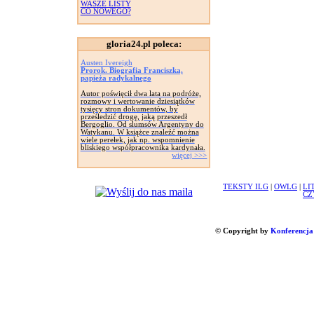
WASZE LISTY
CO NOWEGO?
gloria24.pl poleca:
Austen Ivereigh
Prorok. Biografia Franciszka,
papieża radykalnego
Autor poświęcił dwa lata na podróże,
rozmowy i wertowanie dziesiątków
tysięcy stron dokumentów, by
prześledzić drogę, jaką przeszedł
Bergoglio. Od slumsów Argentyny do
Watykanu. W książce znaleźć można
wiele perełek, jak np. wspomnienie
bliskiego współpracownika kardynała.
więcej >>>
TEKSTY ILG
|
OWLG
|
LI
CZ
© Copyright by
Konferencja 