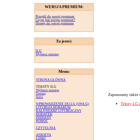
WERSJA PREMIUM:
Przejdź do wersji premium
Czym jest wersja premium?
Dostęp do wersji premium
Tu jesteś:
ILG
Wybierz miesiąc
Menu:
STRONA GŁÓWNA
TEKSTY ILG
Wybierz miesiąc
Dzisiaj
Zapraszamy także 
Jutro
Teksty LG 
WPROWADZENIE DO LG (OWLG)
LITURGIA HORARUM
KALENDARZ LITURGICZNY
DODATEK
INDEKSY
POMOC
CZYTELNIA
ANKIETA
LINKI