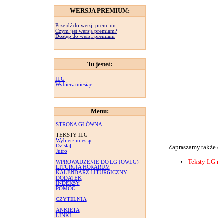
WERSJA PREMIUM:
Przejdź do wersji premium
Czym jest wersja premium?
Dostęp do wersji premium
Tu jesteś:
ILG
Wybierz miesiąc
Menu:
STRONA GŁÓWNA
TEKSTY ILG
Wybierz miesiąc
Dzisiaj
Zapraszamy także 
Jutro
Teksty LG 
WPROWADZENIE DO LG (OWLG)
LITURGIA HORARUM
KALENDARZ LITURGICZNY
DODATEK
INDEKSY
POMOC
CZYTELNIA
ANKIETA
LINKI