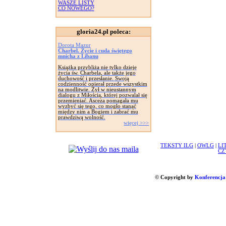
WASZE LISTY
CO NOWEGO?
gloria24.pl poleca:
Dorota Mazur
Charbel. Życie i cuda świętego
mnicha z Libanu
Książka przybliża nie tylko dzieje
życia św. Charbela, ale także jego
duchowość i przesłanie. Swoją
codzienność opierał przede wszystkim
na modlitwie. Żył w nieustannym
dialogu z Miłością, której pozwalał się
przemieniać. Asceza pomagała mu
wyzbyć się tego, co mogło stanąć
między nim a Bogiem i zabrać mu
prawdziwą wolność.
więcej >>>
TEKSTY ILG
|
OWLG
|
LI
CZ
© Copyright by
Konferencja 