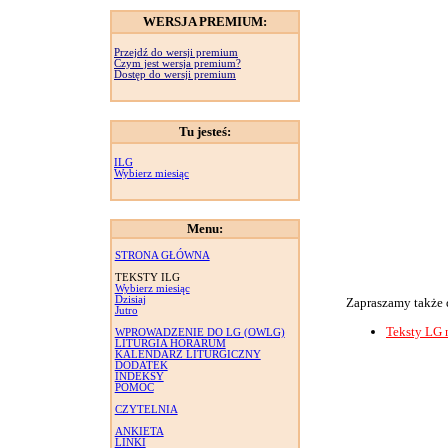
WERSJA PREMIUM:
Przejdź do wersji premium
Czym jest wersja premium?
Dostęp do wersji premium
Tu jesteś:
ILG
Wybierz miesiąc
Menu:
STRONA GŁÓWNA
TEKSTY ILG
Wybierz miesiąc
Dzisiaj
Zapraszamy także 
Jutro
Teksty LG 
WPROWADZENIE DO LG (OWLG)
LITURGIA HORARUM
KALENDARZ LITURGICZNY
DODATEK
INDEKSY
POMOC
CZYTELNIA
ANKIETA
LINKI