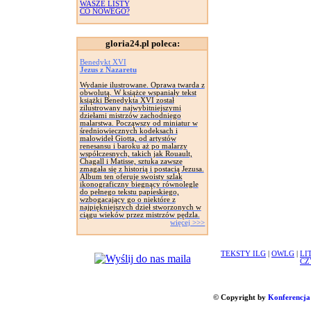
WASZE LISTY
CO NOWEGO?
gloria24.pl poleca:
Benedykt XVI
Jezus z Nazaretu
Wydanie ilustrowane. Oprawa twarda z
obwolutą. W książce wspaniały tekst
książki Benedykta XVI został
zilustrowany najwybitniejszymi
dziełami mistrzów zachodniego
malarstwa. Począwszy od miniatur w
średniowiecznych kodeksach i
malowideł Giotta, od artystów
renesansu i baroku aż po malarzy
współczesnych, takich jak Rouault,
Chagall i Matisse, sztuka zawsze
zmagała się z historią i postacią Jezusa.
Album ten oferuje swoisty szlak
ikonograficzny biegnący równolegle
do pełnego tekstu papieskiego,
wzbogacający go o niektóre z
najpiękniejszych dzieł stworzonych w
ciągu wieków przez mistrzów pędzla.
więcej >>>
TEKSTY ILG
|
OWLG
|
LI
CZ
© Copyright by
Konferencja 