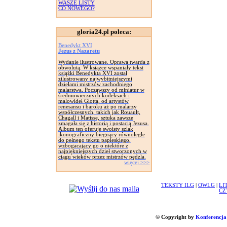
WASZE LISTY
CO NOWEGO?
gloria24.pl poleca:
Benedykt XVI
Jezus z Nazaretu
Wydanie ilustrowane. Oprawa twarda z
obwolutą. W książce wspaniały tekst
książki Benedykta XVI został
zilustrowany najwybitniejszymi
dziełami mistrzów zachodniego
malarstwa. Począwszy od miniatur w
średniowiecznych kodeksach i
malowideł Giotta, od artystów
renesansu i baroku aż po malarzy
współczesnych, takich jak Rouault,
Chagall i Matisse, sztuka zawsze
zmagała się z historią i postacią Jezusa.
Album ten oferuje swoisty szlak
ikonograficzny biegnący równolegle
do pełnego tekstu papieskiego,
wzbogacający go o niektóre z
najpiękniejszych dzieł stworzonych w
ciągu wieków przez mistrzów pędzla.
więcej >>>
TEKSTY ILG
|
OWLG
|
LI
CZ
© Copyright by
Konferencja 