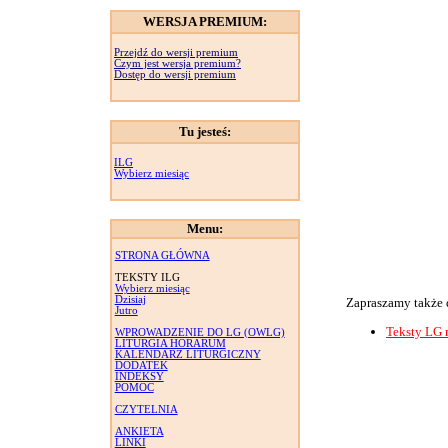
WERSJA PREMIUM:
Przejdź do wersji premium
Czym jest wersja premium?
Dostęp do wersji premium
Tu jesteś:
ILG
Wybierz miesiąc
Menu:
STRONA GŁÓWNA
TEKSTY ILG
Wybierz miesiąc
Dzisiaj
Zapraszamy także 
Jutro
Teksty LG 
WPROWADZENIE DO LG (OWLG)
LITURGIA HORARUM
KALENDARZ LITURGICZNY
DODATEK
INDEKSY
POMOC
CZYTELNIA
ANKIETA
LINKI