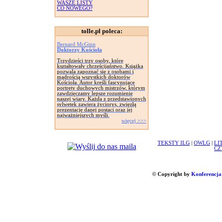
WASZE LISTY
CO NOWEGO?
tolle.pl poleca:
Bernard McGinn
Doktorzy Kościoła
Trzydzieści trzy osoby, które
kształtowały chrześcijaństwo. Książka
pozwala zapoznać się z osobami i
mądrością wszystkich doktorów
Kościoła. Autor kreśli fascynujące
portrety duchowych mistrzów, którym
zawdzięczamy lepsze rozumienie
naszej wiary. Każda z przedstawionych
sylwetek zawiera życiorys, zwięzłą
prezentację danej postaci oraz jej
najważniejszych myśli.
więcej >>>
TEKSTY ILG
|
OWLG
|
LI
CZ
© Copyright by
Konferencja 