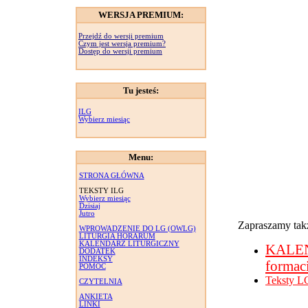
WERSJA PREMIUM:
Przejdź do wersji premium
Czym jest wersja premium?
Dostęp do wersji premium
Tu jesteś:
ILG
Wybierz miesiąc
Menu:
STRONA GŁÓWNA
TEKSTY ILG
Wybierz miesiąc
Dzisiaj
Jutro
Zapraszamy takż
WPROWADZENIE DO LG (OWLG)
LITURGIA HORARUM
KALENDARZ LITURGICZNY
KALE
DODATEK
INDEKSY
formac
POMOC
Teksty L
CZYTELNIA
ANKIETA
LINKI