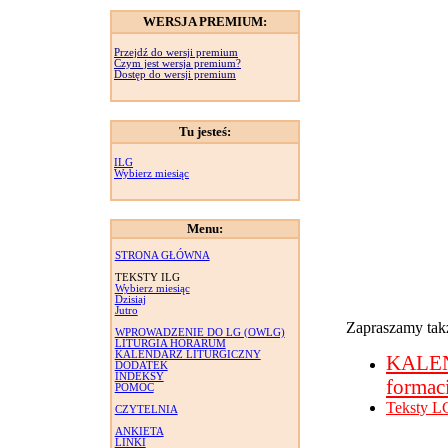
WERSJA PREMIUM:
Przejdź do wersji premium
Czym jest wersja premium?
Dostęp do wersji premium
Tu jesteś:
ILG
Wybierz miesiąc
Menu:
STRONA GŁÓWNA
TEKSTY ILG
Wybierz miesiąc
Dzisiaj
Jutro
Zapraszamy takż
WPROWADZENIE DO LG (OWLG)
LITURGIA HORARUM
KALENDARZ LITURGICZNY
KALE
DODATEK
INDEKSY
formac
POMOC
Teksty L
CZYTELNIA
ANKIETA
LINKI