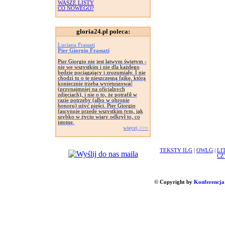
WASZE LISTY
CO NOWEGO?
gloria24.pl poleca:
Luciana Frassati
Pier Giorgio Frassati
Pier Giorgio nie jest łatwym świętym -
nie we wszystkim i nie dla każdego
będzie pociągający i zrozumiały. I nie
chodzi tu o tę nieszczęsną fajkę, którą
koniecznie trzeba wyretuszować
(przynajmniej na oficjalnych
zdjęciach), i nie o to, że potrafił w
razie potrzeby (albo w obronie
honoru) użyć pięści. Pier Giorgio
fascynuje przede wszystkim tym, jak
szybko w życiu wiary odkrył to, co
istotne.
więcej >>>
TEKSTY ILG
|
OWLG
|
LI
CZ
© Copyright by
Konferencja 