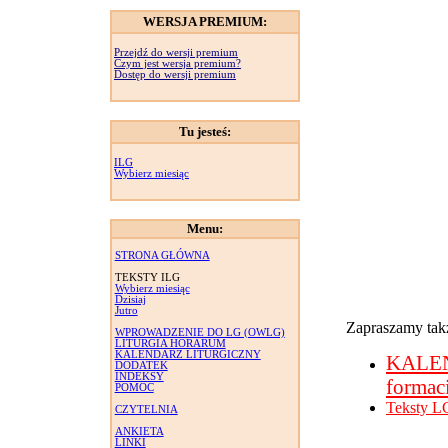
WERSJA PREMIUM:
Przejdź do wersji premium
Czym jest wersja premium?
Dostęp do wersji premium
Tu jesteś:
ILG
Wybierz miesiąc
Menu:
STRONA GŁÓWNA
TEKSTY ILG
Wybierz miesiąc
Dzisiaj
Jutro
Zapraszamy takż
WPROWADZENIE DO LG (OWLG)
LITURGIA HORARUM
KALENDARZ LITURGICZNY
KALE
DODATEK
INDEKSY
formac
POMOC
Teksty L
CZYTELNIA
ANKIETA
LINKI