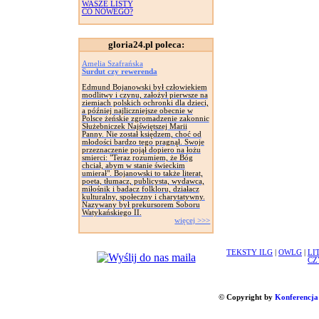
WASZE LISTY
CO NOWEGO?
gloria24.pl poleca:
Amelia Szafrańska
Surdut czy rewerenda
Edmund Bojanowski był człowiekiem
modlitwy i czynu, założył pierwsze na
ziemiach polskich ochronki dla dzieci,
a później najliczniejsze obecnie w
Polsce żeńskie zgromadzenie zakonnic
Służebniczek Najświętszej Marii
Panny. Nie został księdzem, choć od
młodości bardzo tego pragnął. Swoje
przeznaczenie pojął dopiero na łożu
smierci: "Teraz rozumiem, że Bóg
chciał, abym w stanie świeckim
umierał". Bojanowski to także literat,
poeta, tłumacz, publicysta, wydawca,
miłośnik i badacz folkloru, działacz
kulturalny, społeczny i charytatywny.
Nazywany był prekursorem Soboru
Watykańskiego II.
więcej >>>
TEKSTY ILG
|
OWLG
|
LI
CZ
© Copyright by
Konferencja 