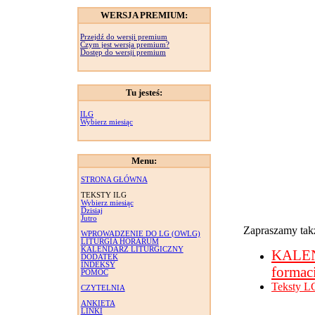
WERSJA PREMIUM:
Przejdź do wersji premium
Czym jest wersja premium?
Dostęp do wersji premium
Tu jesteś:
ILG
Wybierz miesiąc
Menu:
STRONA GŁÓWNA
TEKSTY ILG
Wybierz miesiąc
Dzisiaj
Jutro
Zapraszamy takż
WPROWADZENIE DO LG (OWLG)
LITURGIA HORARUM
KALENDARZ LITURGICZNY
KALE
DODATEK
INDEKSY
formac
POMOC
Teksty L
CZYTELNIA
ANKIETA
LINKI