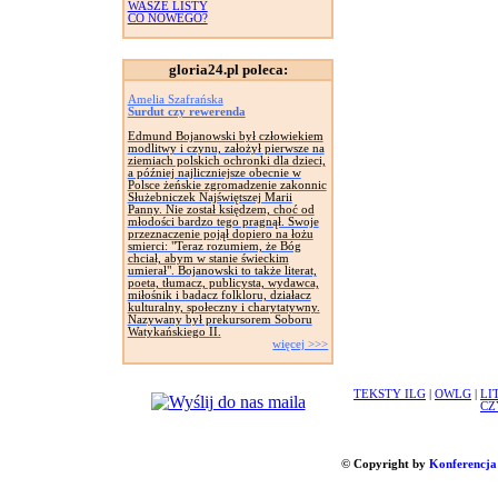
WASZE LISTY
CO NOWEGO?
gloria24.pl poleca:
Amelia Szafrańska
Surdut czy rewerenda
Edmund Bojanowski był człowiekiem
modlitwy i czynu, założył pierwsze na
ziemiach polskich ochronki dla dzieci,
a później najliczniejsze obecnie w
Polsce żeńskie zgromadzenie zakonnic
Służebniczek Najświętszej Marii
Panny. Nie został księdzem, choć od
młodości bardzo tego pragnął. Swoje
przeznaczenie pojął dopiero na łożu
smierci: "Teraz rozumiem, że Bóg
chciał, abym w stanie świeckim
umierał". Bojanowski to także literat,
poeta, tłumacz, publicysta, wydawca,
miłośnik i badacz folkloru, działacz
kulturalny, społeczny i charytatywny.
Nazywany był prekursorem Soboru
Watykańskiego II.
więcej >>>
TEKSTY ILG
|
OWLG
|
LI
CZ
© Copyright by
Konferencja 