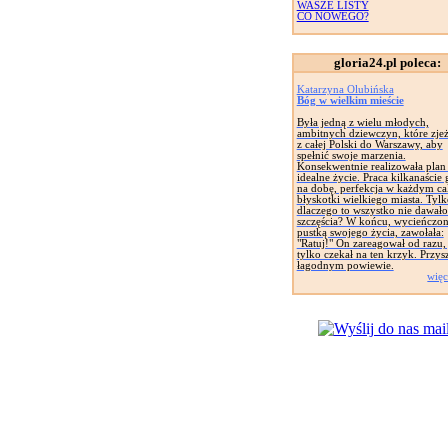
WASZE LISTY
CO NOWEGO?
gloria24.pl poleca:
Katarzyna Olubińska
Bóg w wielkim mieście
Była jedną z wielu młodych,
ambitnych dziewczyn, które zje
z całej Polski do Warszawy, aby
spełnić swoje marzenia.
Konsekwentnie realizowała plan
idealne życie. Praca kilkanaście
na dobę, perfekcja w każdym ca
błyskotki wielkiego miasta. Tylk
dlaczego to wszystko nie dawało 
szczęścia? W końcu, wycieńczo
pustką swojego życia, zawołała:
"Ratuj!" On zareagował od razu,
tylko czekał na ten krzyk. Przys
łagodnym powiewie.
więc