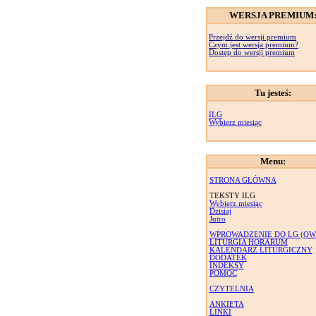
WERSJA PREMIUM
Przejdź do wersji premium
Czym jest wersja premium?
Dostęp do wersji premium
Tu jesteś:
ILG
Wybierz miesiąc
Menu:
STRONA GŁÓWNA
TEKSTY ILG
Wybierz miesiąc
Dzisiaj
Jutro
WPROWADZENIE DO LG (OW
LITURGIA HORARUM
KALENDARZ LITURGICZNY
DODATEK
INDEKSY
POMOC
CZYTELNIA
ANKIETA
LINKI