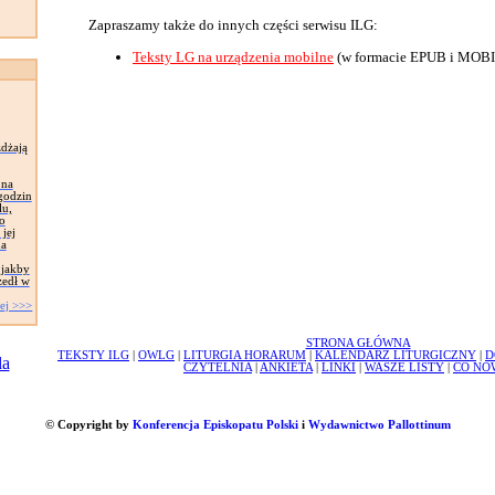
Zapraszamy także do innych części serwisu ILG:
Teksty LG na urządzenia mobilne
(w formacie EPUB i MOBI
żdżają
 na
 godzin
lu,
o
jej
na
 jakby
zedł w
ej >>>
STRONA GŁÓWNA
TEKSTY ILG
|
OWLG
|
LITURGIA HORARUM
|
KALENDARZ LITURGICZNY
|
D
CZYTELNIA
|
ANKIETA
|
LINKI
|
WASZE LISTY
|
CO NO
© Copyright by
Konferencja Episkopatu Polski
i
Wydawnictwo Pallottinum