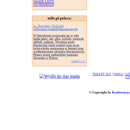
WASZE LISTY
CO NOWEGO?
tolle.pl poleca:
ks. Bogusław Nadolski
Leksykon symboli liturgicznych
W leksykonie pojawiają się w nim
hasła takie, jak: alba, kolęda, pastorał,
żłóbek, paliusz. Wyjaśnia gesty
liturgiczne (gest oranta) oraz m.in.
kolorystykę stosowaną w liturgii oraz
wytłumaczenie okresów liturgicznych.
Pisany przez najbardziej znanego
liturgistę w Polsce.
więcej >>>
TEKSTY ILG
|
OWLG
|
LI
CZ
© Copyright by
Konferencja 