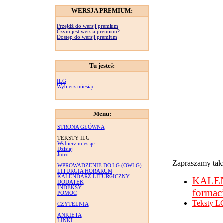
WERSJA PREMIUM:
Przejdź do wersji premium
Czym jest wersja premium?
Dostęp do wersji premium
Tu jesteś:
ILG
Wybierz miesiąc
Menu:
STRONA GŁÓWNA
TEKSTY ILG
Wybierz miesiąc
Dzisiaj
Jutro
Zapraszamy takż
WPROWADZENIE DO LG (OWLG)
LITURGIA HORARUM
KALENDARZ LITURGICZNY
KALE
DODATEK
INDEKSY
formac
POMOC
Teksty L
CZYTELNIA
ANKIETA
LINKI