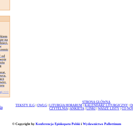
ekiem
sze na
zieci,
 w
konnic
ć od
Swoje
łożu
g
erat,
awca,
acz
ywny.
oru
ej >>>
STRONA GŁÓWNA
TEKSTY ILG
|
OWLG
|
LITURGIA HORARUM
|
KALENDARZ LITURGICZNY
|
D
CZYTELNIA
|
ANKIETA
|
LINKI
|
WASZE LISTY
|
CO NO
© Copyright by
Konferencja Episkopatu Polski
i
Wydawnictwo Pallottinum