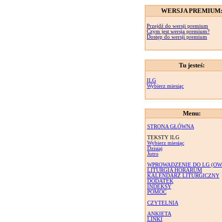
WERSJA PREMIUM
Przejdź do wersji premium
Czym jest wersja premium?
Dostęp do wersji premium
Tu jesteś:
ILG
Wybierz miesiąc
Menu:
STRONA GŁÓWNA
TEKSTY ILG
Wybierz miesiąc
Dzisiaj
Jutro
WPROWADZENIE DO LG (OW
LITURGIA HORARUM
KALENDARZ LITURGICZNY
DODATEK
INDEKSY
POMOC
CZYTELNIA
ANKIETA
LINKI