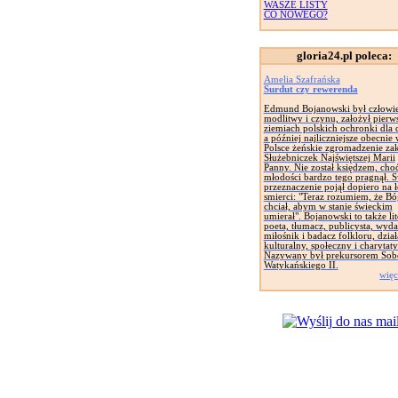
WASZE LISTY
CO NOWEGO?
gloria24.pl poleca:
Amelia Szafrańska
Surdut czy rewerenda
Edmund Bojanowski był człowi
modlitwy i czynu, założył pierw
ziemiach polskich ochronki dla d
a później najliczniejsze obecnie
Polsce żeńskie zgromadzenie za
Służebniczek Najświętszej Marii
Panny. Nie został księdzem, cho
młodości bardzo tego pragnął. 
przeznaczenie pojął dopiero na 
smierci: "Teraz rozumiem, że Bó
chciał, abym w stanie świeckim
umierał". Bojanowski to także lit
poeta, tłumacz, publicysta, wyd
miłośnik i badacz folkloru, dział
kulturalny, społeczny i charytat
Nazywany był prekursorem Sob
Watykańskiego II.
więc