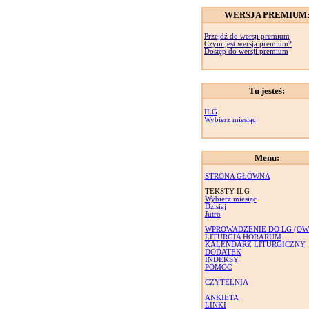
WERSJA PREMIUM
Przejdź do wersji premium
Czym jest wersja premium?
Dostęp do wersji premium
Tu jesteś:
ILG
Wybierz miesiąc
Menu:
STRONA GŁÓWNA
TEKSTY ILG
Wybierz miesiąc
Dzisiaj
Jutro
WPROWADZENIE DO LG (OW
LITURGIA HORARUM
KALENDARZ LITURGICZNY
DODATEK
INDEKSY
POMOC
CZYTELNIA
ANKIETA
LINKI