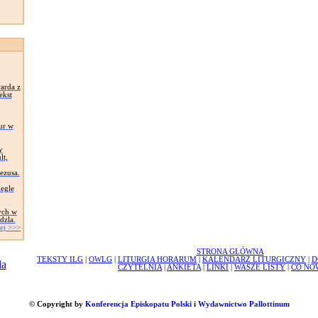
arda z
ekst
ur w
y
lt,
Jezusa.
egle
ych w
dzla.
ej >>>
STRONA GŁÓWNA
TEKSTY ILG
|
OWLG
|
LITURGIA HORARUM
|
KALENDARZ LITURGICZNY
|
D
CZYTELNIA
|
ANKIETA
|
LINKI
|
WASZE LISTY
|
CO NO
© Copyright by
Konferencja Episkopatu Polski
i
Wydawnictwo Pallottinum