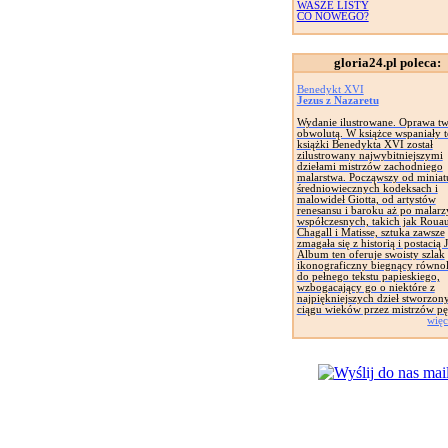
WASZE LISTY
CO NOWEGO?
gloria24.pl poleca:
Benedykt XVI
Jezus z Nazaretu
Wydanie ilustrowane. Oprawa tw
obwolutą. W książce wspaniały t
książki Benedykta XVI został
zilustrowany najwybitniejszymi
dziełami mistrzów zachodniego
malarstwa. Począwszy od miniat
średniowiecznych kodeksach i
malowideł Giotta, od artystów
renesansu i baroku aż po malarz
współczesnych, takich jak Rouau
Chagall i Matisse, sztuka zawsze
zmagała się z historią i postacią 
Album ten oferuje swoisty szlak
ikonograficzny biegnący równol
do pełnego tekstu papieskiego,
wzbogacający go o niektóre z
najpiękniejszych dzieł stworzon
ciągu wieków przez mistrzów pę
więc