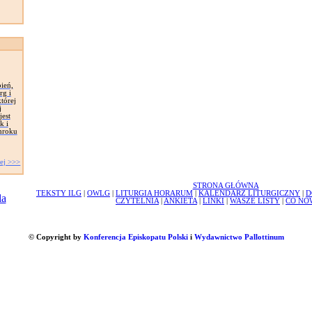
ień,
rg i
tórej
j
jest
k i
mroku
ej >>>
STRONA GŁÓWNA
TEKSTY ILG
|
OWLG
|
LITURGIA HORARUM
|
KALENDARZ LITURGICZNY
|
D
CZYTELNIA
|
ANKIETA
|
LINKI
|
WASZE LISTY
|
CO NO
© Copyright by
Konferencja Episkopatu Polski
i
Wydawnictwo Pallottinum