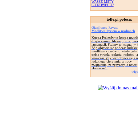
WASZE LISTY
CO NOWEGO?
tolle.pl poleca:
Gianfranco Ravasi
Modlitwa życiem w psalmach
Księga Psalmów to księga uwielb
dziękczynień, błagań, próśb, ska
lamentacji. Psalmy to księga, w k
Bóg objawia się podczas ludzkie
modlitwy - zarówno wtedy, gdy 
pełna światła, pokoju, radości, ja
wówczas, gdy wydobywa się z 
ludzkiego cierpienia, z nocy
zwątpienia, ze zgryzoty, a nawet
złorzeczeń.
więc