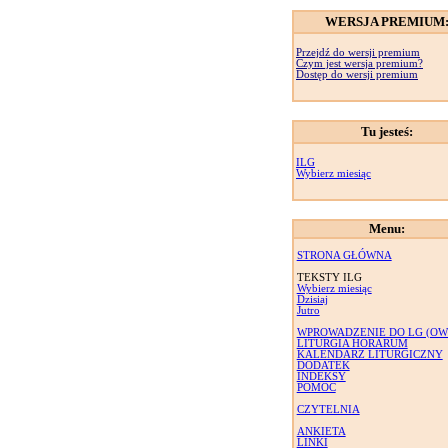
WERSJA PREMIUM
Przejdź do wersji premium
Czym jest wersja premium?
Dostęp do wersji premium
Tu jesteś:
ILG
Wybierz miesiąc
Menu:
STRONA GŁÓWNA
TEKSTY ILG
Wybierz miesiąc
Dzisiaj
Jutro
WPROWADZENIE DO LG (OW
LITURGIA HORARUM
KALENDARZ LITURGICZNY
DODATEK
INDEKSY
POMOC
CZYTELNIA
ANKIETA
LINKI