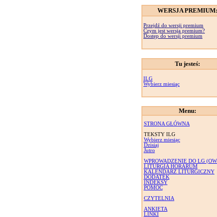
WERSJA PREMIUM
Przejdź do wersji premium
Czym jest wersja premium?
Dostęp do wersji premium
Tu jesteś:
ILG
Wybierz miesiąc
Menu:
STRONA GŁÓWNA
TEKSTY ILG
Wybierz miesiąc
Dzisiaj
Jutro
WPROWADZENIE DO LG (OW
LITURGIA HORARUM
KALENDARZ LITURGICZNY
DODATEK
INDEKSY
POMOC
CZYTELNIA
ANKIETA
LINKI