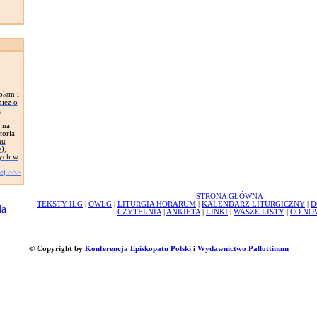
błem i
nież o
a
 na
toria
nu
),
tych w
ej >>>
STRONA GŁÓWNA
TEKSTY ILG
|
OWLG
|
LITURGIA HORARUM
|
KALENDARZ LITURGICZNY
|
D
CZYTELNIA
|
ANKIETA
|
LINKI
|
WASZE LISTY
|
CO NO
© Copyright by
Konferencja Episkopatu Polski
i
Wydawnictwo Pallottinum