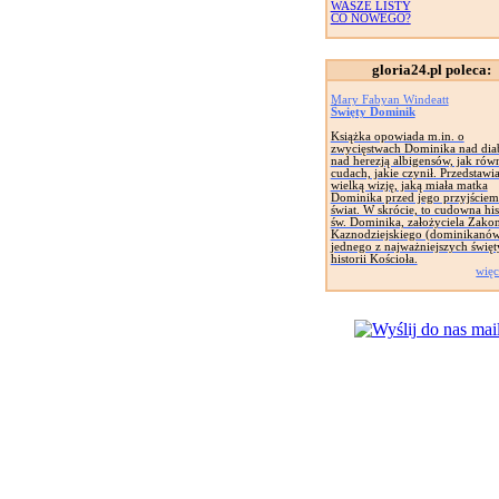
WASZE LISTY
CO NOWEGO?
gloria24.pl poleca:
Mary Fabyan Windeatt
Święty Dominik
Książka opowiada m.in. o
zwycięstwach Dominika nad dia
nad herezją albigensów, jak rów
cudach, jakie czynił. Przedstawi
wielką wizję, jaką miała matka
Dominika przed jego przyjściem
świat. W skrócie, to cudowna his
św. Dominika, założyciela Zako
Kaznodziejskiego (dominikanów
jednego z najważniejszych świę
historii Kościoła.
więc