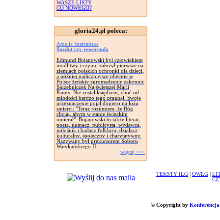
WASZE LISTY
CO NOWEGO?
gloria24.pl poleca:
Amelia Szafrańska
Surdut czy rewerenda
Edmund Bojanowski był człowiekiem
modlitwy i czynu, założył pierwsze na
ziemiach polskich ochronki dla dzieci,
a później najliczniejsze obecnie w
Polsce żeńskie zgromadzenie zakonnic
Służebniczek Najświętszej Marii
Panny. Nie został księdzem, choć od
młodości bardzo tego pragnął. Swoje
przeznaczenie pojął dopiero na łożu
smierci: "Teraz rozumiem, że Bóg
chciał, abym w stanie świeckim
umierał". Bojanowski to także literat,
poeta, tłumacz, publicysta, wydawca,
miłośnik i badacz folkloru, działacz
kulturalny, społeczny i charytatywny.
Nazywany był prekursorem Soboru
Watykańskiego II.
więcej >>>
TEKSTY ILG
|
OWLG
|
LI
CZ
© Copyright by
Konferencja 