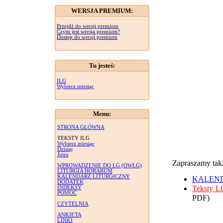
WERSJA PREMIUM:
Przejdź do wersji premium
Czym jest wersja premium?
Dostęp do wersji premium
Tu jesteś:
ILG
Wybierz miesiąc
Menu:
STRONA GŁÓWNA
TEKSTY ILG
Wybierz miesiąc
Dzisiaj
Jutro
Zapraszamy takż
WPROWADZENIE DO LG (OWLG)
LITURGIA HORARUM
KALENDARZ LITURGICZNY
KALENDA
DODATEK
Teksty L
INDEKSY
POMOC
PDF)
CZYTELNIA
ANKIETA
LINKI