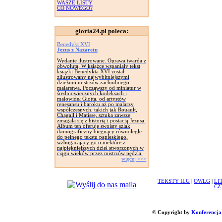
WASZE LISTY
CO NOWEGO?
gloria24.pl poleca:
Benedykt XVI
Jezus z Nazaretu
Wydanie ilustrowane. Oprawa twarda z
obwolutą. W książce wspaniały tekst
książki Benedykta XVI został
zilustrowany najwybitniejszymi
dziełami mistrzów zachodniego
malarstwa. Począwszy od miniatur w
średniowiecznych kodeksach i
malowideł Giotta, od artystów
renesansu i baroku aż po malarzy
współczesnych, takich jak Rouault,
Chagall i Matisse, sztuka zawsze
zmagała się z historią i postacią Jezusa.
Album ten oferuje swoisty szlak
ikonograficzny biegnący równolegle
do pełnego tekstu papieskiego,
wzbogacający go o niektóre z
najpiękniejszych dzieł stworzonych w
ciągu wieków przez mistrzów pędzla.
więcej >>>
TEKSTY ILG
|
OWLG
|
LI
CZ
© Copyright by
Konferencja 