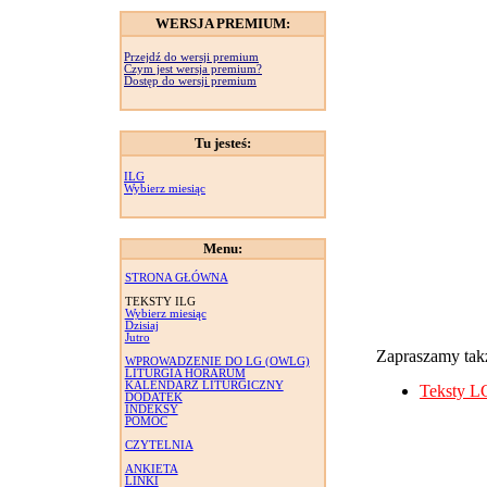
WERSJA PREMIUM:
Przejdź do wersji premium
Czym jest wersja premium?
Dostęp do wersji premium
Tu jesteś:
ILG
Wybierz miesiąc
Menu:
STRONA GŁÓWNA
TEKSTY ILG
Wybierz miesiąc
Dzisiaj
Jutro
Zapraszamy takż
WPROWADZENIE DO LG (OWLG)
LITURGIA HORARUM
KALENDARZ LITURGICZNY
Teksty L
DODATEK
INDEKSY
POMOC
CZYTELNIA
ANKIETA
LINKI